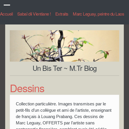
Accueil
>
Sabaï dii Vientiane !
>
Extraits
>
Marc Leguay, peintre du Laos
>
Dessins
Un Bis Ter ~ M.Tr Blog
Dessins
Collection particulière. Images transmises par le
petit-fils d’un collègue et ami de l’artiste, enseignant
de français à Louang Prabang. Ces dessins de
Marc Leguay, OFFERTS par l’artiste sans