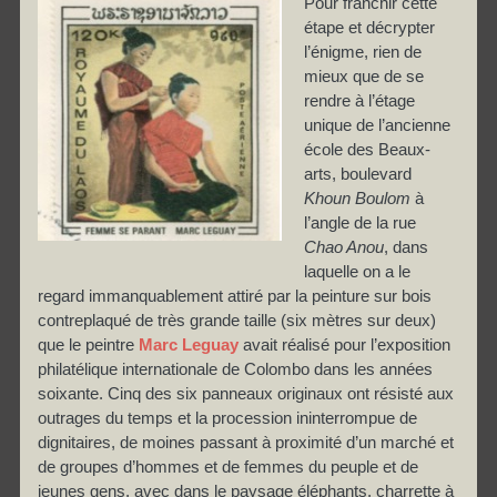
Pour franchir cette
étape et décrypter
l’énigme, rien de
mieux que de se
rendre à l’étage
unique de l’ancienne
école des Beaux-
arts, boulevard
Khoun Boulom
à
l’angle de la rue
Chao Anou
, dans
laquelle on a le
regard immanquablement attiré par la peinture sur bois
contreplaqué de très grande taille (six mètres sur deux)
que le peintre
Marc Leguay
avait réalisé pour l’exposition
philatélique internationale de Colombo dans les années
soixante. Cinq des six panneaux originaux ont résisté aux
outrages du temps et la procession ininterrompue de
dignitaires, de moines passant à proximité d’un marché et
de groupes d’hommes et de femmes du peuple et de
jeunes gens, avec dans le paysage éléphants, charrette à