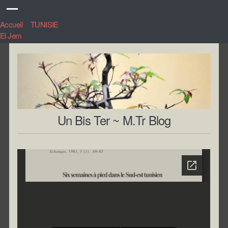
Accueil
>
TUNISIE
El Jem
>
Un voyage à pied dans le sud
Un Bis Ter ~ M.Tr Blog