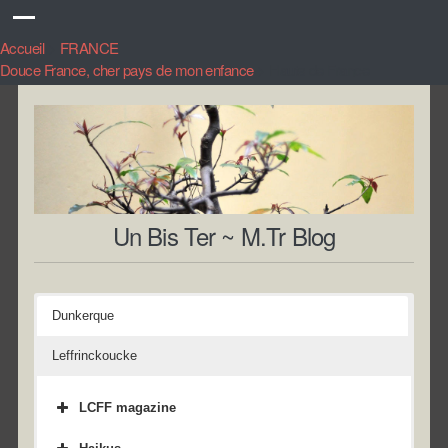
Accueil
>
FRANCE
Douce France, cher pays de mon enfance
>
Hauts de France
Un Bis Ter ~ M.Tr Blog
Dunkerque
Leffrinckoucke
LCFF magazine