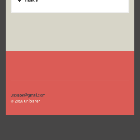
Haikus
Leffrinckoucke
unbister@gmail.com
© 2026 un bis ter.