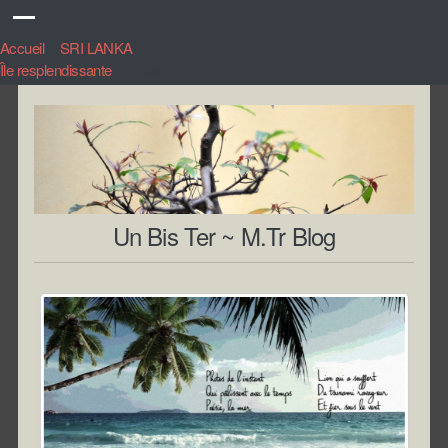
Accueil
>
SRI LANKA
Île resplendissante
>
Océan
Un Bis Ter ~ M.Tr Blog